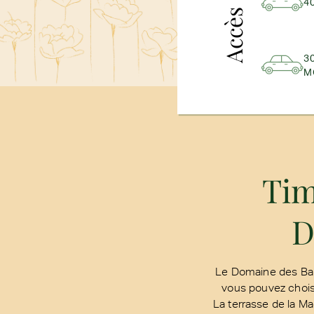
4
Accès
3
M
Tim
D
Le Domaine des Bar
vous pouvez chois
La terrasse de la M