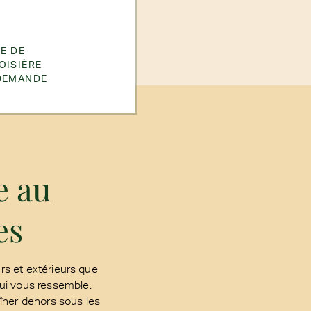
RE DE
OISIÈRE
DEMANDE
e au
es
s et extérieurs que
ui vous ressemble.
îner dehors sous les