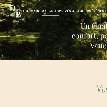
LE DOMAINE
MARIAGES
PRIVÉS & SÉJOURS
ÉVÉNEME
Un Châte
confort, p
Vauc
V