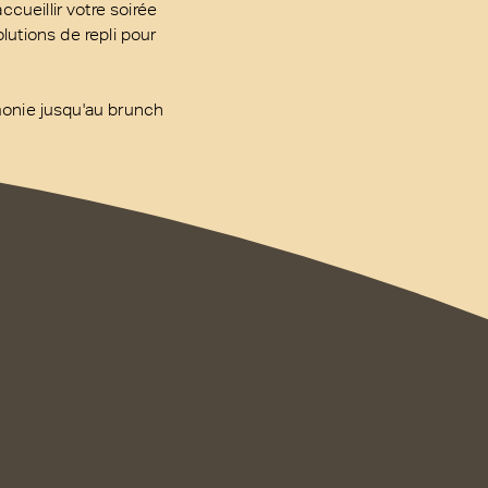
ccueillir votre soirée
utions de repli pour
monie jusqu'au brunch