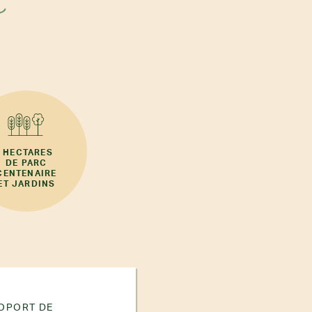
e
6 HECTARES
DE PARC
CENTENAIRE
ET JARDINS
ROPORT DE