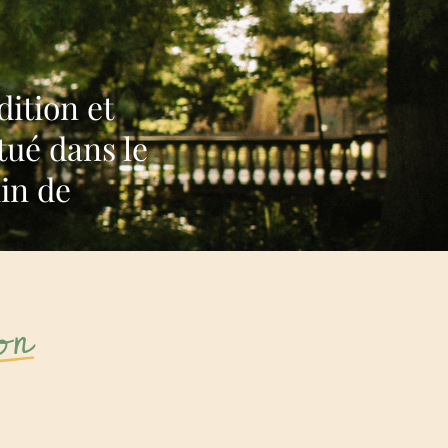
dition et
tué dans le
in de
on