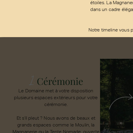
étoiles. La Magnaneri
dans un cadre éléga
Notre timeline vous 
1.
Cérémonie
Le Domaine met à votre disposition
plusieurs espaces extérieurs pour votre
cérémonie.
Et s'il pleut ? Nous avons de beaux et
grands espaces comme le Moulin, la
Magnanerie ou la Tente Nomade, ouverte